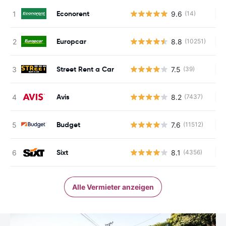
Econorent
9.6
(14)
Ke
Europcar
8.8
(10251)
Ke
Street Rent a Car
7.5
(39)
Ke
Avis
8.2
(7437)
Ke
Budget
7.6
(11512)
Ke
Sixt
8.1
(4356)
Ke
Alle Vermieter anzeigen