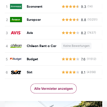
Econorent
9.3
(14)
Ke
Europcar
8.8
(10251)
Ke
Avis
8.2
(7437)
Ke
Chilean Rent a Car
Keine Bewertungen
Ke
Budget
7.6
(11512)
Ke
Sixt
8.1
(4356)
Ke
Alle Vermieter anzeigen