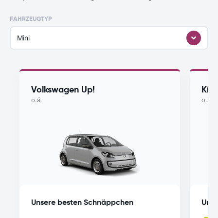
FAHRZEUGTYP
Mini
Volkswagen Up!
Kia
o.ä.
o.ä.
Unsere besten Schnäppchen
Unse