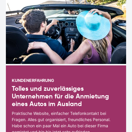
KUNDENERFAHRUNG
Tolles und zuverlässiges
Unternehmen für die Anmietung
eines Autos im Ausland
Praktische Website, einfacher Telefonkontakt bei
Fragen. Alles gut organisiert, freundliches Personal.
Habe schon ein paar Mal ein Auto bei dieser Firma
gemietet und bin bis jetzt sehr zufrieden.