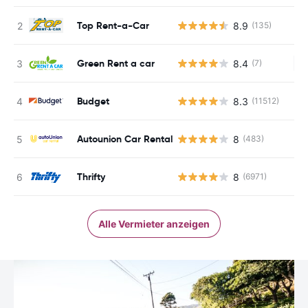
Top Rent-a-Car
8.9
(135)
Green Rent a car
8.4
(7)
Ke
Budget
8.3
(11512)
Autounion Car Rental
8
(483)
Thrifty
8
(6971)
Alle Vermieter anzeigen