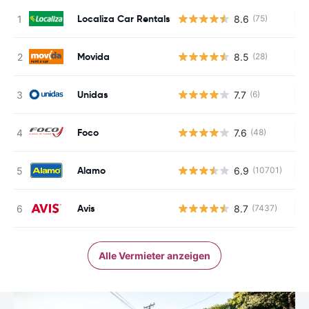
Localiza Car Rentals
8.6
(75)
Ke
Movida
8.5
(28)
Ke
Unidas
7.7
(6)
Ke
Foco
7.6
(48)
Ke
Alamo
6.9
(10701)
Ke
Avis
8.7
(7437)
Ke
Alle Vermieter anzeigen