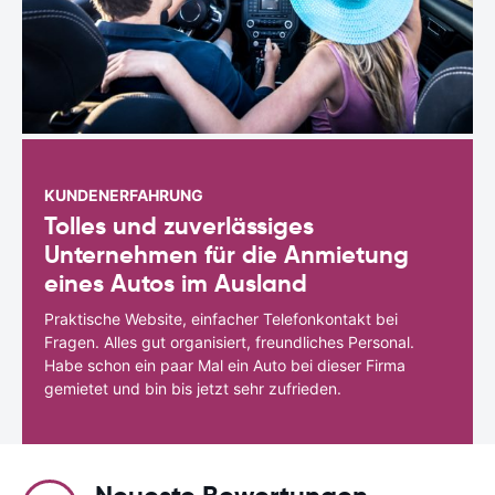
KUNDENERFAHRUNG
Tolles und zuverlässiges
Unternehmen für die Anmietung
eines Autos im Ausland
Praktische Website, einfacher Telefonkontakt bei
Fragen. Alles gut organisiert, freundliches Personal.
Habe schon ein paar Mal ein Auto bei dieser Firma
gemietet und bin bis jetzt sehr zufrieden.