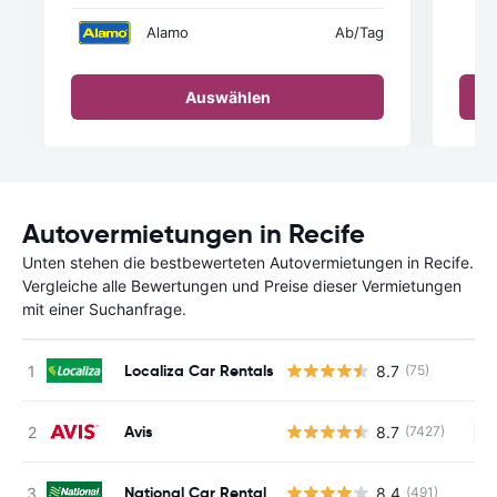
Alamo
Ab
/Tag
Auswählen
Autovermietungen in Recife
Unten stehen die bestbewerteten Autovermietungen in Recife.
Vergleiche alle Bewertungen und Preise dieser Vermietungen
mit einer Suchanfrage.
Localiza Car Rentals
8.7
(75)
Avis
8.7
(7427)
Ke
National Car Rental
8.4
(491)