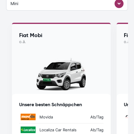
Mini
Fiat Mobi
Fiat
o.ä.
o.ä.
Unsere besten Schnäppchen
Unse
Movida
Ab
/Tag
Localiza Car Rentals
Ab
/Tag