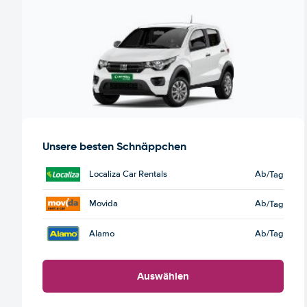
Unsere besten Schnäppchen
Localiza Car Rentals
Ab
/Tag
Movida
Ab
/Tag
Alamo
Ab
/Tag
Auswählen