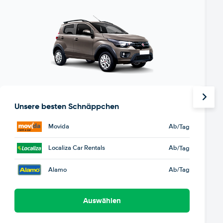
Unsere besten Schnäppchen
Movida
Ab
/Tag
Localiza Car Rentals
Ab
/Tag
Alamo
Ab
/Tag
Auswählen