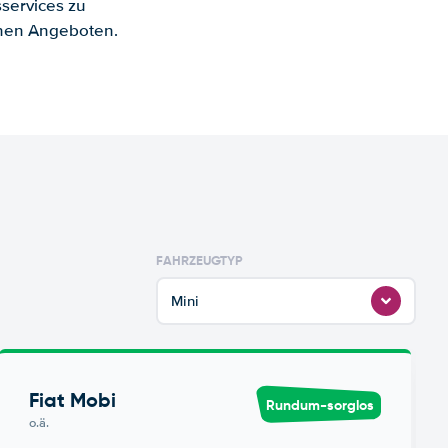
services zu
enen Angeboten.
FAHRZEUGTYP
Mini
Fiat Mobi
Rundum-sorglos
o.ä.