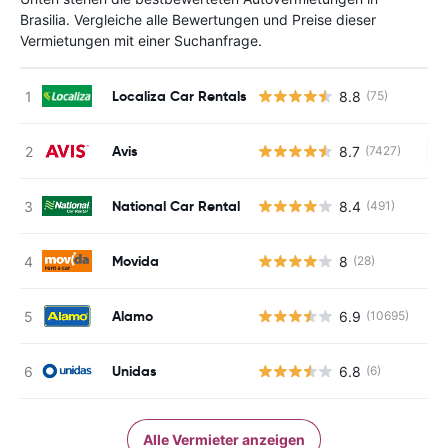
Brasilia. Vergleiche alle Bewertungen und Preise dieser
Vermietungen mit einer Suchanfrage.
Localiza Car Rentals
8.8
(75)
Avis
8.7
(7427)
Ke
National Car Rental
8.4
(491)
Movida
8
(28)
Alamo
6.9
(10695)
Unidas
6.8
(6)
Alle Vermieter anzeigen