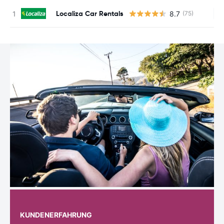
Localiza Car Rentals
8.7
(75)
Ke
KUNDENERFAHRUNG