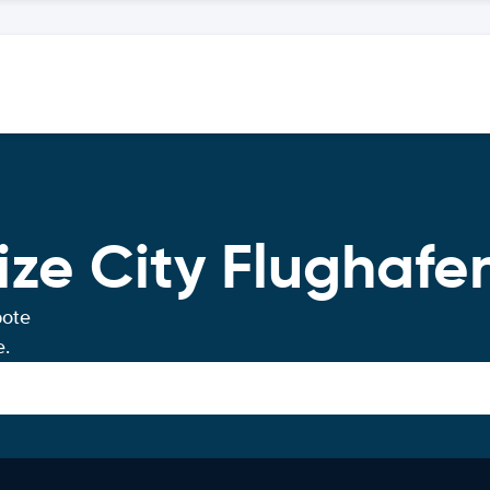
ize City Flughafe
bote
e.