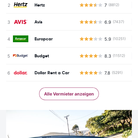
Hertz
7
(8812)
Ke
Avis
6.9
(7437)
Ke
Europcar
5.9
(10251)
Ke
Budget
8.3
(11512)
Ke
Dollar Rent a Car
7.8
(5291)
Ke
Alle Vermieter anzeigen