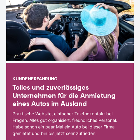
KUNDENERFAHRUNG
Tolles und zuverlässiges
Unternehmen für die Anmietung
eines Autos im Ausland
Praktische Website, einfacher Telefonkontakt bei
Fragen. Alles gut organisiert, freundliches Personal.
Habe schon ein paar Mal ein Auto bei dieser Firma
gemietet und bin bis jetzt sehr zufrieden.