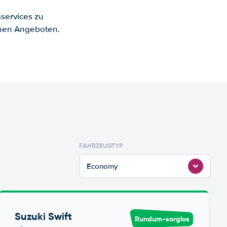
services zu
enen Angeboten.
FAHRZEUGTYP
Economy
Suzuki Swift
Rundum-sorglos