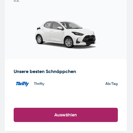
o.ä.
Unsere besten Schnäppchen
Thrifty
Ab
/Tag
Auswählen