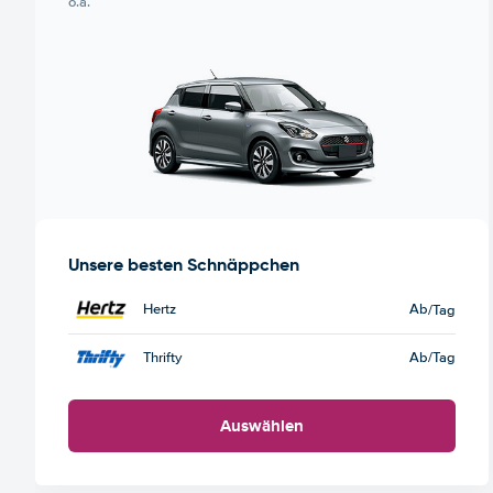
o.ä.
Unsere besten Schnäppchen
Hertz
Ab
/Tag
Thrifty
Ab
/Tag
Auswählen