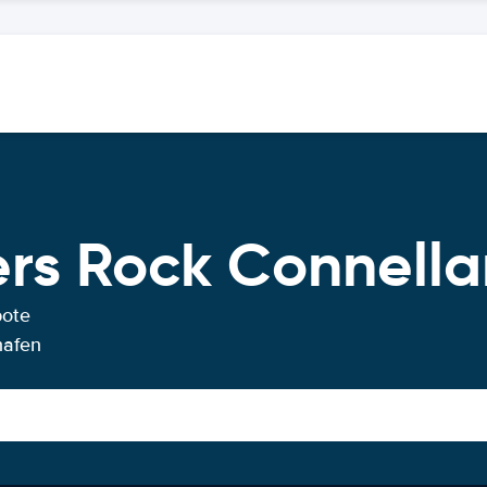
rs Rock Connella
bote
hafen