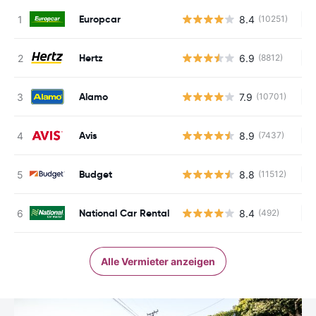
Europcar
8.4
(10251)
Ke
Hertz
6.9
(8812)
Ke
Alamo
7.9
(10701)
Ke
Avis
8.9
(7437)
Ke
Budget
8.8
(11512)
Ke
National Car Rental
8.4
(492)
Ke
Alle Vermieter anzeigen