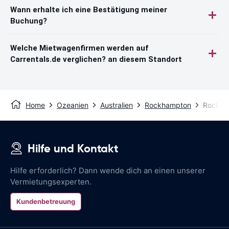
Wann erhalte ich eine Bestätigung meiner
Buchung?
Welche Mietwagenfirmen werden auf
Carrentals.de verglichen? an diesem Standort
Home
Ozeanien
Australien
Rockhampton
Rockha
Hilfe und Kontakt
Hilfe erforderlich? Dann wende dich an einen unserer
Vermietungsexperten.
Kundenbetreuung