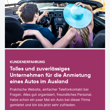
KUNDENERFAHRUNG
Tolles und zuverlässiges
Unternehmen für die Anmietung
eines Autos im Ausland
Praktische Website, einfacher Telefonkontakt bei
Fragen. Alles gut organisiert, freundliches Personal.
Habe schon ein paar Mal ein Auto bei dieser Firma
gemietet und bin bis jetzt sehr zufrieden.