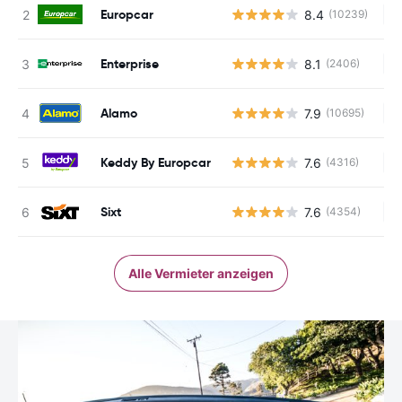
Europcar
8.4
(10239)
Ke
Enterprise
8.1
(2406)
Ke
Alamo
7.9
(10695)
Ke
Keddy By Europcar
7.6
(4316)
Ke
Sixt
7.6
(4354)
Ke
Alle Vermieter anzeigen