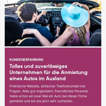
KUNDENERFAHRUNG
Tolles und zuverlässiges
Unternehmen für die Anmietung
eines Autos im Ausland
Praktische Website, einfacher Telefonkontakt bei
Fragen. Alles gut organisiert, freundliches Personal.
Habe schon ein paar Mal ein Auto bei dieser Firma
gemietet und bin bis jetzt sehr zufrieden.