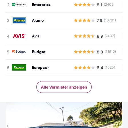
Enterprise
8.1
(2409)
Ke
Alamo
7.9
(10701)
Ke
Avis
8.9
(7437)
Ke
Budget
8.8
(11512)
Ke
Europcar
8.4
(10251)
Ke
Alle Vermieter anzeigen