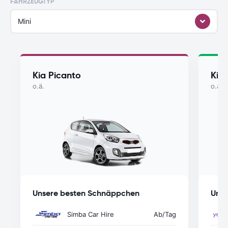
FAHRZEUGTYP
Mini
Kia Picanto
Kia
o.ä.
o.ä.
Unsere besten Schnäppchen
Unse
Simba Car Hire
Ab
/Tag