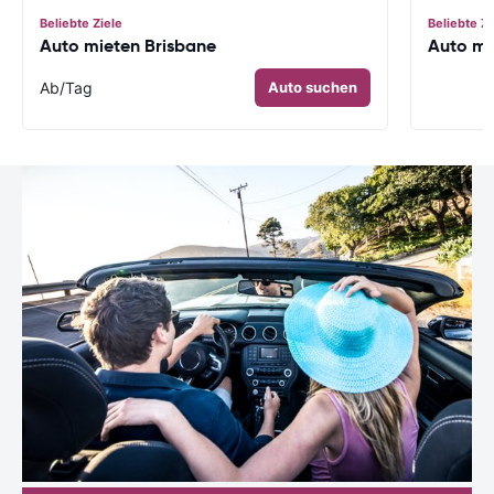
Beliebte Ziele
Beliebte Zi
Auto mieten Brisbane
Auto m
Ab
/Tag
Auto suchen