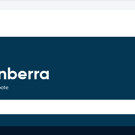
nberra
bote