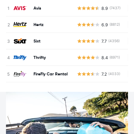
Avis
8.9
(7437)
Ke
Hertz
6.9
(8812)
Ke
Sixt
7.7
(4356)
Ke
Thrifty
8.4
(6971)
Ke
FireFly Car Rental
7.2
(4033)
Ke