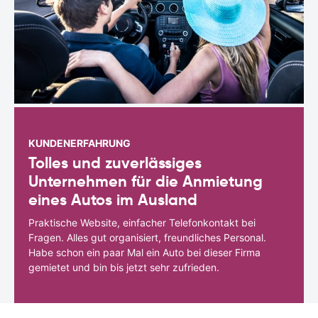
KUNDENERFAHRUNG
Tolles und zuverlässiges
Unternehmen für die Anmietung
eines Autos im Ausland
Praktische Website, einfacher Telefonkontakt bei
Fragen. Alles gut organisiert, freundliches Personal.
Habe schon ein paar Mal ein Auto bei dieser Firma
gemietet und bin bis jetzt sehr zufrieden.