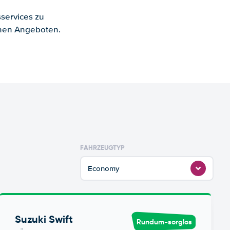
services zu
enen Angeboten.
FAHRZEUGTYP
Economy
Suzuki Swift
Rundum-sorglos