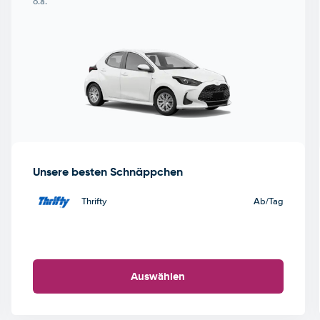
o.ä.
Unsere besten Schnäppchen
Thrifty
Ab
/Tag
Auswählen