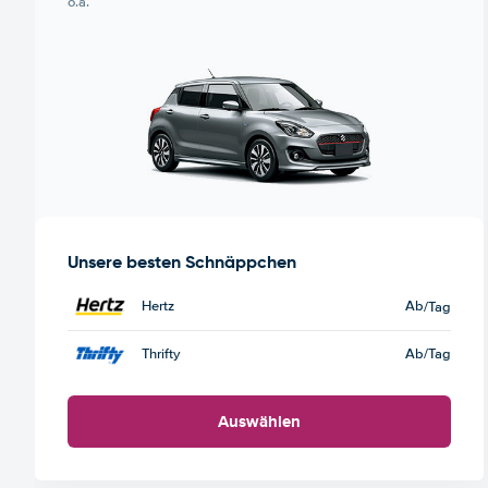
o.ä.
Unsere besten Schnäppchen
Hertz
Ab
/Tag
Thrifty
Ab
/Tag
Auswählen