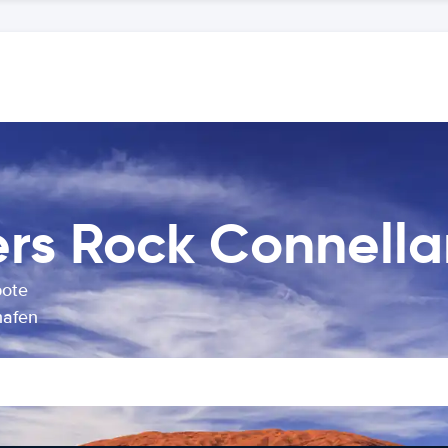
rs Rock Connella
bote
hafen