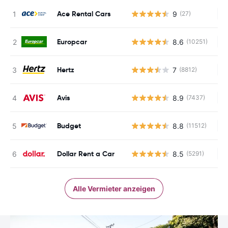
Ace Rental Cars
9
(27)
Ke
Europcar
8.6
(10251)
Ke
Hertz
7
(8812)
Ke
Avis
8.9
(7437)
Ke
Budget
8.8
(11512)
Ke
Dollar Rent a Car
8.5
(5291)
Ke
Alle Vermieter anzeigen