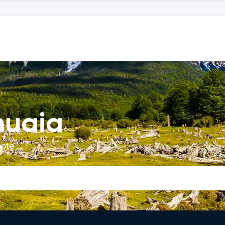
huaia
bote