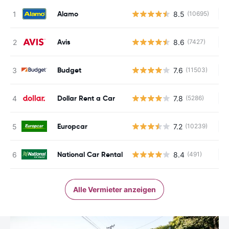
Alamo
8.5
(10695)
Ke
Avis
8.6
(7427)
Ke
Budget
7.6
(11503)
Ke
Dollar Rent a Car
7.8
(5286)
Ke
Europcar
7.2
(10239)
Ke
National Car Rental
8.4
(491)
Ke
Alle Vermieter anzeigen