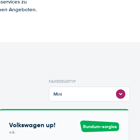
services zu
enen Angeboten.
FAHRZEUGTYP
Mini
Volkswagen up!
Rundum-sorglos
o.ä.