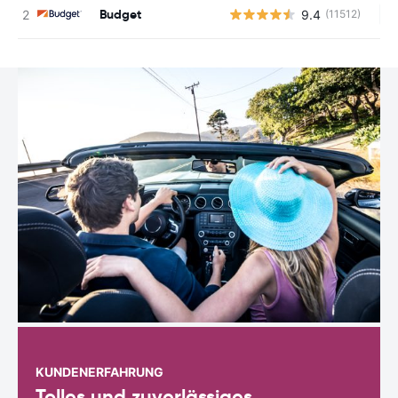
Budget
9.4
(11512)
Ke
KUNDENERFAHRUNG
Tolles und zuverlässiges