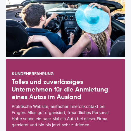
KUNDENERFAHRUNG
Tolles und zuverlässiges
Unternehmen für die Anmietung
eines Autos im Ausland
Praktische Website, einfacher Telefonkontakt bei
Fragen. Alles gut organisiert, freundliches Personal.
Habe schon ein paar Mal ein Auto bei dieser Firma
gemietet und bin bis jetzt sehr zufrieden.