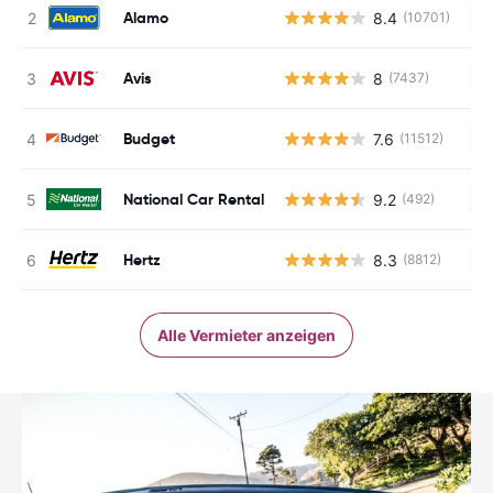
Alamo
8.4
(10701)
Ke
Avis
8
(7437)
Ke
Budget
7.6
(11512)
Ke
National Car Rental
9.2
(492)
Ke
Hertz
8.3
(8812)
Ke
Alle Vermieter anzeigen