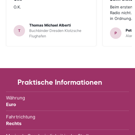
O.K.
Beim ersten 
Radio nicht. 
in Ordnung.
Thomas Michael Alberti
Peter
T
Buchbinder Dresden Klotzsche
P
Alam
Flughafen
Praktische Informationen
Währung
Euro
Fahrtrichtung
Rechts