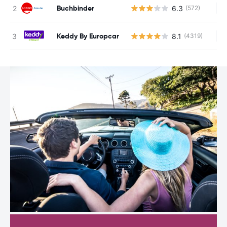
Buchbinder
6.3
(572)
Ke
Keddy By Europcar
8.1
(4319)
Ke