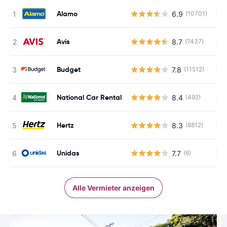
Alamo
6.9
(10701)
Ke
Avis
8.7
(7437)
Ke
Budget
7.8
(11512)
Ke
National Car Rental
8.4
(492)
Ke
Hertz
8.3
(8812)
Ke
Unidas
7.7
(6)
Ke
Alle Vermieter anzeigen