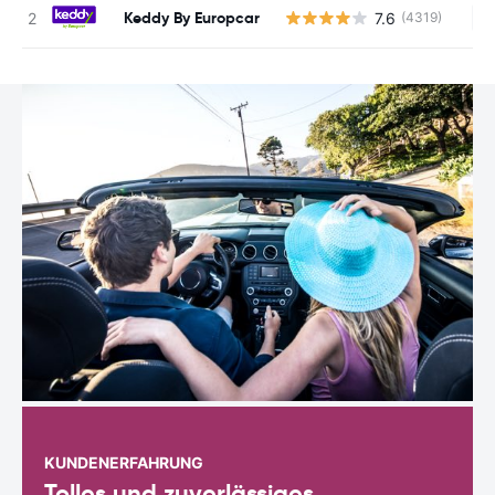
Keddy By Europcar
7.6
(4319)
Ke
KUNDENERFAHRUNG
Tolles und zuverlässiges